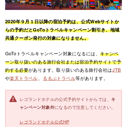
2020年９月１日以降の宿泊予約は、公式Webサイトか
らの予約だとGoToトラベルキャンペーン割引き、地域
共通クーポン発行の対象になりません。
GoToトラベルキャンペーン対象になるには、
キャンペ
ーン取り扱いのある旅行会社または宿泊予約サイトで予
約する必要
があります。取り扱いのある旅行会社は
JTB
や
楽天トラベル
、
るるぶトラベル
等があります。
レゴランドホテルの公式予約サイトからでは、
キ
になるので注意してください。
ャンペーン対象外
レゴランドホテル公式HP