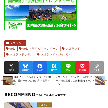
レゴランド
goto
gotoトラベルキャンペーン
レゴランド
レゴランドホテル
レゴランド・ジャパン
ポスト
Bluesky
シェア
はてブ
送る
Pocket
リンク
【GoToトラベルキャンペーン】地
レゴランド・ジャパン 年間パスポ
域共通クーポンの使い方（電子・
ートのお友達２人無料招待キャンペ
紙）
ーン
RECOMMEND
レゴランド