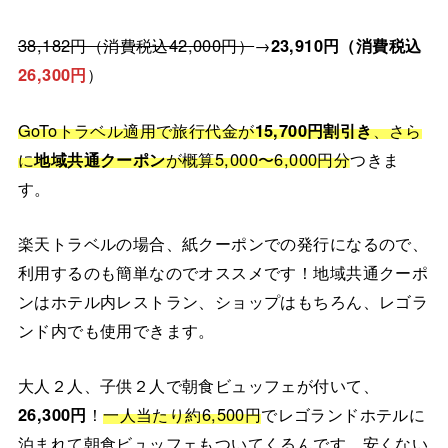
38,182円（消費税込42,000円）
→
23,910円（消費税込
26,300円
）
GoToトラベル適用で旅行代金が
15,700円割引き
、さら
に
地域共通クーポン
が概算5,000〜6,000円分
つきま
す。
楽天トラベルの場合、紙クーポンでの発行になるので、
利用するのも簡単なのでオススメです！地域共通クーポ
ンはホテル内レストラン、ショップはもちろん、レゴラ
ンド内でも使用できます。
大人２人、子供２人で朝食ビュッフェが付いて、
26,300円
！
一人当たり約6,500円
でレゴランドホテルに
泊まれて朝食ビュッフェもついてくるんです。安くない