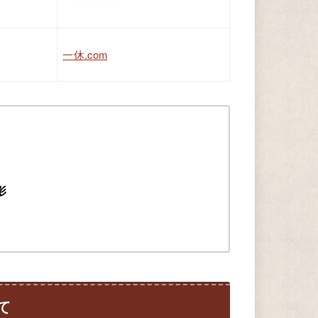
一休.com
影
て