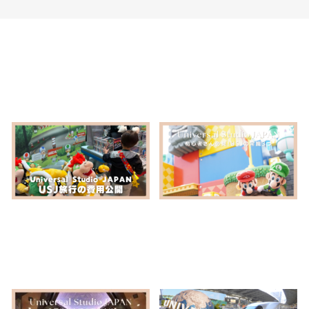
UNIVERSAL STUDIO JAPAN
ユニバーサル・スタジオ・ジャパン
気になる…USJ旅行の費用！初
USJ初心者さん必見！スーパー
心者が楽しむにはツアー予約が
ニンテンドーワールドは朝イ
おすすめ/子連れ
チ？ユニバの常識3つを知れば失
敗しない
2024.10.22
2023.06.18