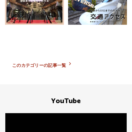
【USJ】全国旅行支援×イベント
東京からUSJまでの行き方（新
割を使ってユニバーサルスタジ
幹線＋JR）子連れでユニバ旅
オをお得に予約する方法
行・交通アクセス
2023.05.01
2025.04.03
このカテゴリーの記事一覧
YouTube